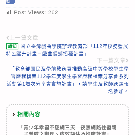
載
Post Views:
262
上一篇文章
Read
國立臺灣戲曲學院辦理教育部「112年校務發展
轉知
more
特色躍升計畫－戲曲偏鄉播種計畫」
articles
下一篇文章
「教育部國民及學前教育署推動高級中等學校學生學
習歷程檔案112學年度學生學習歷程檔案分享會系列
活動第1場次分享會實施計畫」，請學生及教師踴躍報
名參加。
相關內容
「青少年幸福不迷網三天二夜無網路住宿親
子營隊之辦理、成效評估及推廣計畫」