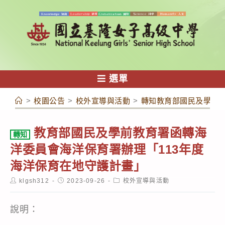
跳
轉
至
主
要
內
選單
容
>
校園公告
>
校外宣導與活動
>
轉知教育部國民及學前教
教育部國民及學前教育署函轉海
轉知
洋委員會海洋保育署辦理「113年度
海洋保育在地守護計畫」
Post
Post
Post
klgsh312
2023-09-26
校外宣導與活動
author:
published:
category:
說明：