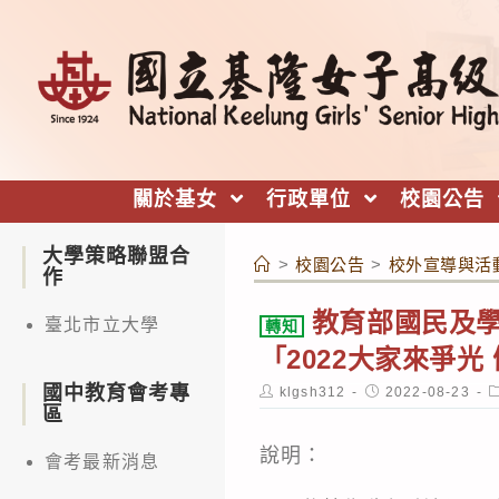
跳
轉
至
主
要
內
關於基女
行政單位
校園公告
容
大學策略聯盟合
>
校園公告
>
校外宣導與活
作
教育部國民及學
臺北市立大學
轉知
「2022大家來爭
國中教育會考專
Post
Post
P
klgsh312
2022-08-23
author:
published:
c
區
說明：
會考最新消息