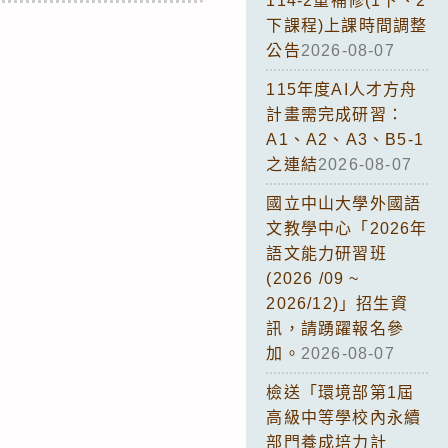
114-2重補修(1下、2
下課程)上課時間調整
公告
2026-08-07
115年度AI人才方舟
計畫需完成研習：
A1、A2、A3、B5-1
之連結
2026-08-07
國立中山大學外國語
文教學中心「2026年
語文能力研習班
(2026 /09 ~
2026/12)」招生資
訊，請踴躍報名參
加。
2026-08-07
檢送「環境部第1屆
高級中等學校內永續
部門養成培力計