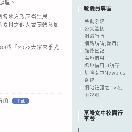
函辦理。
教職員專區
國各地方政府衛生局
差勤系統
播素材之個人或團體參加
公文簽核
網路請購
網路請購(備用)
83或「2022大家來爭光
維修登記
場地借用
場地借用申請單
基隆女中Newplus
系統
網站維護之css使
用說明
署函
下載
基隆女中校園行
事曆