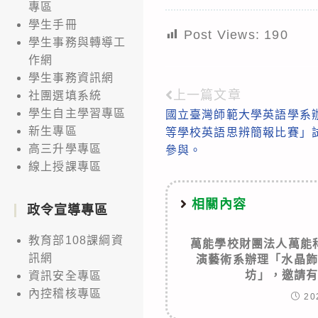
專區
學生手冊
Post Views:
190
學生事務與轉導工
作網
學生事務資訊網
上一篇文章
Read
社團選填系統
學生自主學習專區
國立臺灣師範大學英語學系辦
more
新生專區
等學校英語思辨簡報比賽」
articles
高三升學專區
參與。
線上授課專區
相關內容
政令宣導專區
教育部108課綱資
萬能學校財團法人萬能
訊網
演藝術系辦理「水晶飾
坊」，邀請
資訊安全專區
內控稽核專區
20