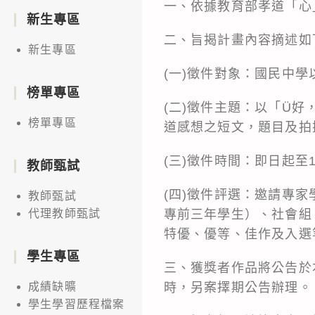
一、依據教育部孝道「心
新生專區
二、旨揭計畫內容摘述如
新生專區
(一)徵件對象：國民中
榜單專區
(二)徵件主題：以「Ü
榜單專區
道感想之短文，題目及拍
(三)徵件時間：即日起至1
教師甄試
(四)徵件評選：邀請專
教師甄試
專前三年學生）、社會組
代理教師甄試
特優、優等、佳作及入選
學生專區
三、獲獎者作品將公告於
時，另案擇期公告辦理。
成績缺曠
學生學習歷程檔案