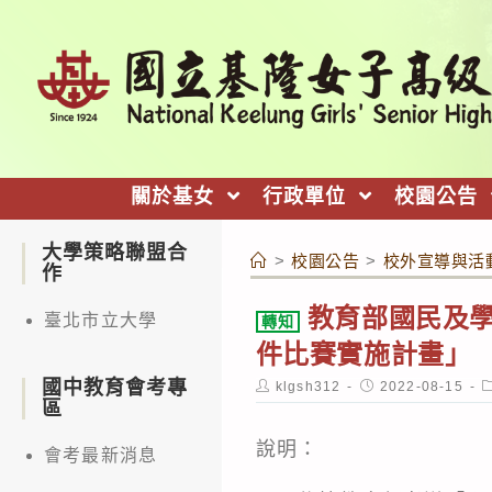
跳
轉
至
主
要
內
關於基女
行政單位
校園公告
容
大學策略聯盟合
>
校園公告
>
校外宣導與活
作
教育部國民及學
臺北市立大學
轉知
件比賽實施計畫」
國中教育會考專
Post
Post
P
klgsh312
2022-08-15
author:
published:
c
區
說明：
會考最新消息