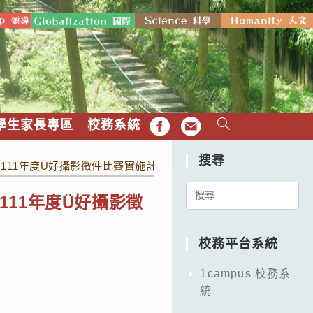
學生家長專區
校務系統
FB
EMAIL
搜尋
111年度Ü好攝影徵件比賽實施計畫」
Search
11年度Ü好攝影徵
for:
校務平台系統
1campus 校務系
統