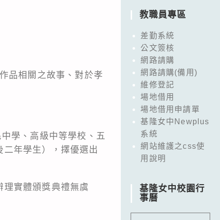
教職員專區
差勤系統
公文簽核
網路請購
網路請購(備用)
與作品相關之故事、對於孝
維修登記
場地借用
場地借用申請單
基隆女中Newplus
系統
民中學、高級中等學校、五
網站維護之css使
後二年學生），擇優選出
用說明
辦理實體頒獎典禮無虞
基隆女中校園行
事曆