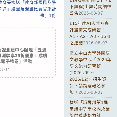
114-2重補修(1下、2
教育署檢送「教育部國民及學
下課程)上課時間調整
揚孝道』繪畫及漫畫比賽實施計
公告
2026-08-07
畫」1份
115年度AI人才方舟
計畫需完成研習：
A1、A2、A3、B5-1
之連結
2026-08-07
認證測驗中心辦理「五週
國立中山大學外國語
測驗享39折優惠，成績
文教學中心「2026年
元電子禮卷」活動
語文能力研習班
03-14
(2026 /09 ~
2026/12)」招生資
訊，請踴躍報名參
加。
2026-08-07
檢送「環境部第1屆
高級中等學校內永續
部門養成培力計