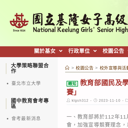
跳
轉
至
主
要
內
關於基女
行政單位
校園公告
容
大學策略聯盟合
>
校園公告
>
校外宣導與活
作
教育部國民及
臺北市立大學
轉知
賽」
國中教育會考專
Post
Post
P
klgsh312
2023-11-10
author:
published:
c
區
一、教育部將於112年
會考最新消息
會，加強宣導競賽理念，