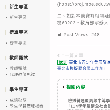
(https://proj.moe.edu.t
新生專區
二、如對本競賽有相關疑問
新生專區
機69203。教育部承辦人
榜單專區
Post Views:
248
榜單專區
上一篇文章
Read
教師甄試
臺北市青少年發展暨家
轉知
more
臺北市模擬聯合國工作坊」
教師甄試
articles
代理教師甄試
相關內容
學生專區
成績缺曠
檢送普通型高級中等
「114學年建構全社
學生學習歷程檔案