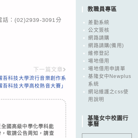
教職員專區
2)2939-3091分
差勤系統
。
公文簽核
網路請購
網路請購(備用)
維修登記
場地借用
場地借用申請單
下一篇文章
基隆女中Newplus
醒吾科技大學流行音樂創作系
系統
3醒吾科技大學高校熱音大賽」
網站維護之css使
用說明
基隆女中校園行
事曆
華盃全國高級中學化學科能
份，敬請公告周知，請查