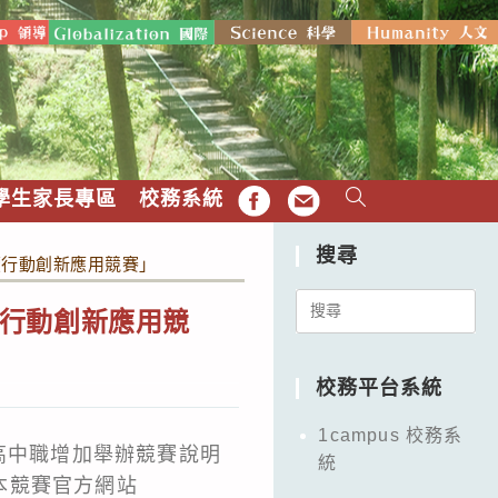
學生家長專區
校務系統
FB
EMAIL
搜尋
續行動創新應用競賽」
Search
行動創新應用競
for:
校務平台系統
1campus 校務系
高中職增加舉辦競賽說明
統
本競賽官方網站