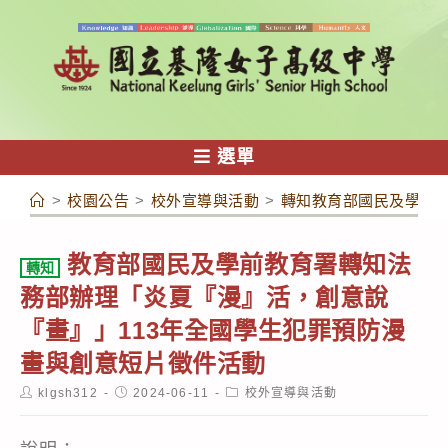
跳
轉
至
主
要
內
選單
容
>
校園公告
>
校外宣導與活動
>
轉知教育部國民及學前教
教育部國民及學前教育署轉知法
轉知
務部辦理「炎夏『漫』活，創意說
『畫』」113年全國學生犯罪預防漫
畫與創意短片徵件活動
Post
Post
Post
klgsh312
2024-06-11
校外宣導與活動
author:
published:
category: