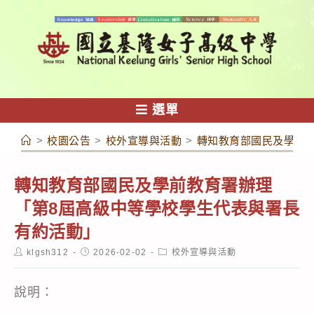
跳
轉
至
主
要
內
選單
容
>
校園公告
>
校外宣導與活動
>
轉知教育部國民及學前
轉知教育部國民及學前教育署辦理
「第8屆高級中等學校學生代表與署長
有約活動」
Post
Post
Post
klgsh312
2026-02-02
校外宣導與活動
author:
published:
category:
說明：