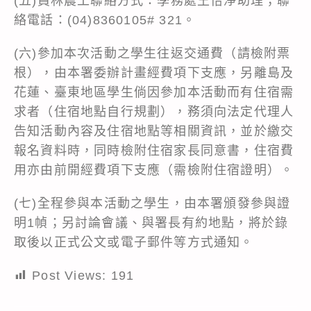
(五)員林農工聯絡方式：學務處王怡淨助理；聯
絡電話：(04)8360105# 321。
(六)參加本次活動之學生往返交通費（請檢附票
根），由本署委辦計畫經費項下支應，另離島及
花蓮、臺東地區學生倘因參加本活動而有住宿需
求者（住宿地點自行規劃），務須向法定代理人
告知活動內容及住宿地點等相關資訊，並於繳交
報名資料時，同時檢附住宿家長同意書，住宿費
用亦由前開經費項下支應（需檢附住宿證明）。
(七)全程參與本活動之學生，由本署頒發參與證
明1幀；另討論會議、與署長有約地點，將於錄
取後以正式公文或電子郵件等方式通知。
Post Views:
191