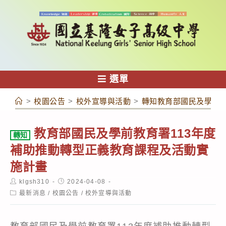
跳
轉
至
主
要
內
選單
容
>
校園公告
>
校外宣導與活動
>
轉知教育部國民及學前教
教育部國民及學前教育署113年度
轉知
補助推動轉型正義教育課程及活動實
施計畫
Post
Post
klgsh310
2024-04-08
author:
published:
Post
最新消息
/
校園公告
/
校外宣導與活動
category: