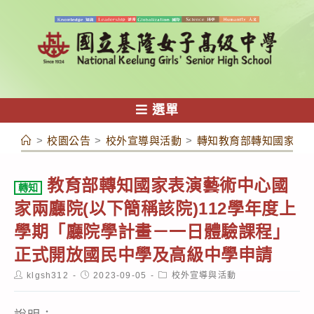
跳
轉
至
主
要
內
選單
容
>
校園公告
>
校外宣導與活動
>
轉知教育部轉知國家表演
教育部轉知國家表演藝術中心國
轉知
家兩廳院(以下簡稱該院)112學年度上
學期「廳院學計畫－一日體驗課程」
正式開放國民中學及高級中學申請
Post
Post
Post
klgsh312
2023-09-05
校外宣導與活動
author:
published:
category: