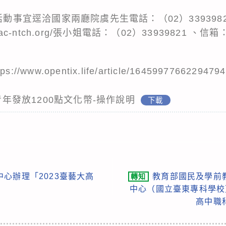
活動事宜逕洽國家兩廳院虞先生電話：（02）339398
.npac-ntch.org/張小姐電話：（02）33939821 、信箱：a
ww.opentix.life/article/16459977662294794
歲青年發放1200點文化幣-操作說明
下載
心辦理「2023臺藝大高
教育部國民及學前
轉知
中心（國立臺東專科學校）
高中職