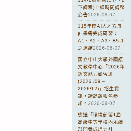
114-2重補修(1下、2
下課程)上課時間調整
公告
2026-08-07
115年度AI人才方舟
計畫需完成研習：
A1、A2、A3、B5-1
之連結
2026-08-07
國立中山大學外國語
文教學中心「2026年
語文能力研習班
(2026 /09 ~
2026/12)」招生資
訊，請踴躍報名參
加。
2026-08-07
檢送「環境部第1屆
高級中等學校內永續
部門養成培力計