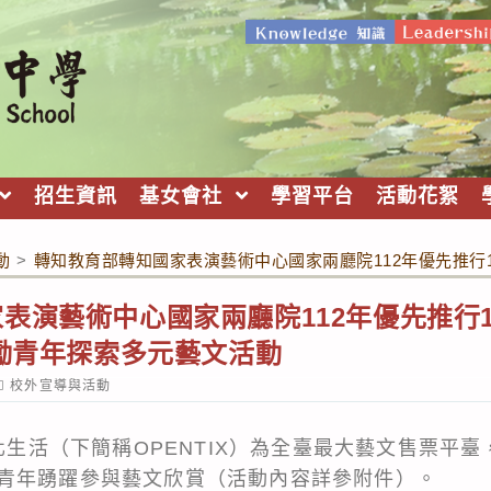
招生資訊
基女會社
學習平台
活動花絮
動
>
轉知教育部轉知國家表演藝術中心國家兩廳院112年優先推行1
表演藝術中心國家兩廳院112年優先推行1
鼓勵青年探索多元藝文活動
ost
校外宣導與活動
ategory:
文化生活（下簡稱OPENTIX）為全臺最大藝文售票平
青年踴躍參與藝文欣賞（活動內容詳參附件）。