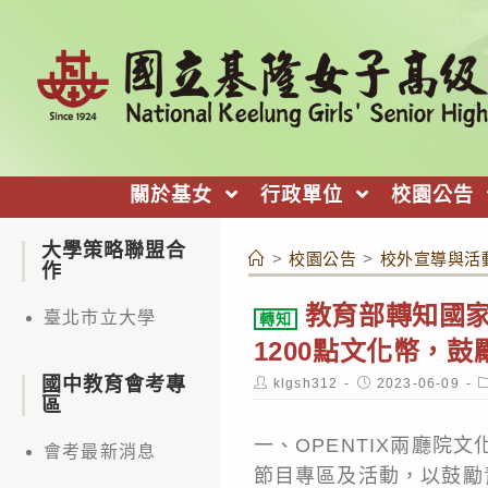
跳
轉
至
主
要
內
關於基女
行政單位
校園公告
容
大學策略聯盟合
>
校園公告
>
校外宣導與活
作
教育部轉知國家
臺北市立大學
轉知
1200點文化幣，
國中教育會考專
Post
Post
P
klgsh312
2023-06-09
author:
published:
c
區
一、OPENTIX兩廳院
會考最新消息
節目專區及活動，以鼓勵