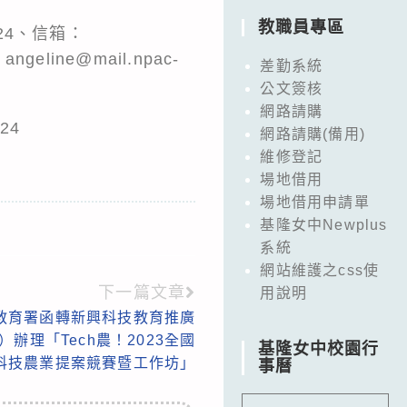
教職員專區
24、信箱：
ngeline@mail.npac-
差勤系統
公文簽核
網路請購
24
網路請購(備用)
維修登記
場地借用
場地借用申請單
基隆女中Newplus
系統
網站維護之css使
下一篇文章
用說明
教育署函轉新興科技教育推廣
辦理「Tech農！2023全國
基隆女中校園行
科技農業提案競賽暨工作坊」
事曆