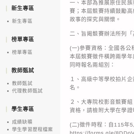
一、本部為推展原住民族
新生專區
賽；本屆競賽持續鼓勵高
故事的探究與關懷。
新生專區
二、旨揭競賽辦法所列「
榜單專區
(一)參賽資格：全國各
榜單專區
本屆競賽徵件橫跨兩學年
同時報名兩組別：
教師甄試
１、高級中等學校拍片企
教師甄試
名。
代理教師甄試
２、大專院校影音競賽組
學生專區
資格，請檢附大學在學證
成績缺曠
(二)徵件時程：自115
學生學習歷程檔案
https://forms.gle/8D