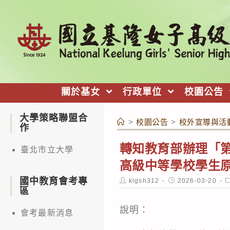
跳
轉
至
主
要
內
關於基女
行政單位
校園公告
容
大學策略聯盟合
>
校園公告
>
校外宣導與活
作
轉知教育部辦理「第1
臺北市立大學
高級中等學校學生
國中教育會考專
Post
Post
P
klgsh312
2026-03-20
author:
published:
c
區
說明：
會考最新消息