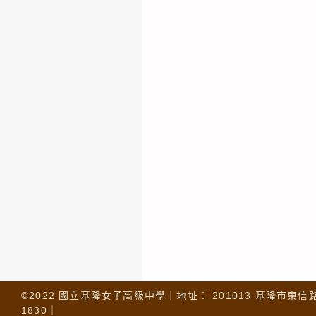
©2022 國立基隆女子高級中學｜地址： 201013 基隆市東信路 32
1830｜