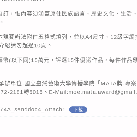
者自訂，惟內容須涵蓋原住民族語言、歷史文化、生活
。
照本競賽辦法附件五格式填列，並以A4尺寸、12級字
介紹請勿超過10頁。
臺幣(以下同)15萬元，評選15件優選作品，每件作品
承辦單位-國立臺灣藝術大學傳播學院「MATA獎-專
181轉5015、E-Mail:moe.mata.award@gmail
74A_senddoc4_Attach1
下載