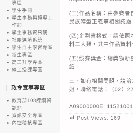
專區
學生手冊
(三)作品名稱：由參賽
學生事務與轉導工
民族轉型正義等相關議題
作網
學生事務資訊網
(四)企劃書格式：請依
社團選填系統
料二大類，其中作品資料
學生自主學習專區
新生專區
(五)競賽獎金：總獎額新
高三升學專區
紙。
線上授課專區
三、如有相關問題，請洽
政令宣導專區
姐，聯络電話：（02）2272-2
教育部108課綱資
A09000000E_11521001
訊網
資訊安全專區
Post Views:
169
內控稽核專區