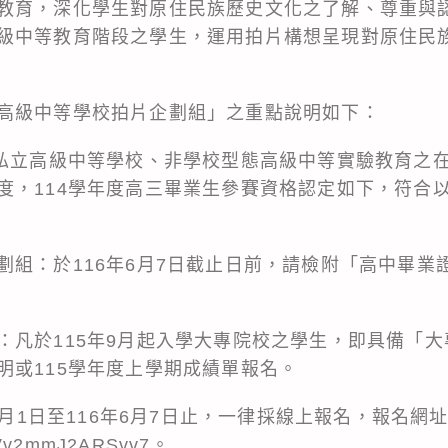
教育，深化學生對原住民族歷史文化之了解、尊重與認
級中等教育階段之學生，運用拍片構想呈現對原住民
高級中等學校拍片企劃組」之重點說明如下：
公私立高級中等學校、非學校型態高級中等實驗教育之
度，114學年度高三畢業生參賽資格認定如下，符合
劃組：於116年6月7日截止日前，請檢附「高中畢業
：凡於115年9月起入學大專院校之學生，即具備「
明或115學年度上學期成績單報名。
年5月1日至116年6月7日止，一律採線上報名，報名網
DoVv2mmJ2ARSvv7。