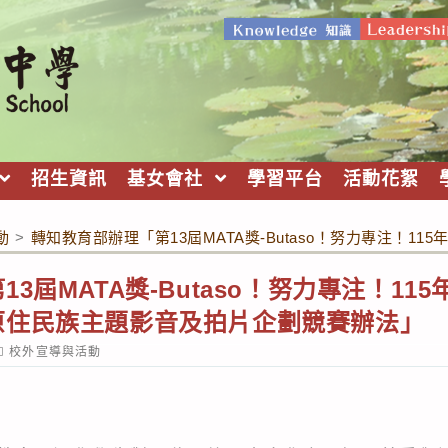
招生資訊
基女會社
學習平台
活動花絮
動
>
轉知教育部辦理「第13屆MATA獎-Butaso！努力專注！
3屆MATA獎-Butaso！努力專注！115
原住民族主題影音及拍片企劃競賽辦法」
ost
校外宣導與活動
ategory: