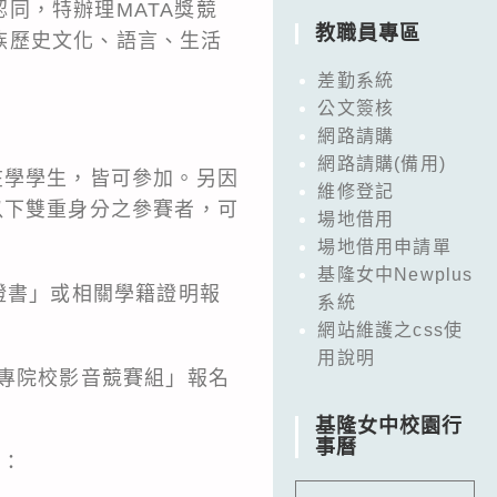
同，特辦理MATA獎競
教職員專區
族歷史文化、語言、生活
差勤系統
公文簽核
網路請購
網路請購(備用)
在學學生，皆可參加。另因
維修登記
以下雙重身分之參賽者，可
場地借用
場地借用申請單
基隆女中Newplus
證書」或相關學籍證明報
系統
網站維護之css使
用說明
大專院校影音競賽組」報名
基隆女中校園行
事曆
址：