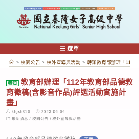
跳
轉
至
主
要
內
選單
容
>
校園公告
>
校外宣導與活動
>
轉知教育部辦理「112
教育部辦理「112年教育部品德教
轉知
育徵稿(含影音作品)評選活動實施計
畫」
Post
Post
klgsh310
2023-06-06
author:
published:
Post
最新消息
/
校園公告
/
校外宣導與活動
category: