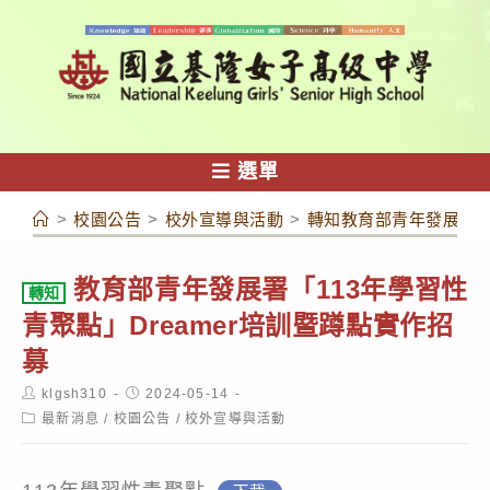
跳
轉
至
主
要
內
選單
容
>
校園公告
>
校外宣導與活動
>
轉知教育部青年發展署「1
教育部青年發展署「113年學習性
轉知
青聚點」Dreamer培訓暨蹲點實作招
募
Post
Post
klgsh310
2024-05-14
author:
published:
Post
最新消息
/
校園公告
/
校外宣導與活動
category: