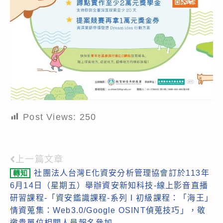
Post Views:
250
上一篇文章
Read
社團法人台灣E化資安分析管理協會訂於113年
轉知
more
6月14日（星期五）舉辦資安新知科技-線上影音直播
articles
研習課程-「資安鑑識課程-系列Ⅰ初級課程：「海王」
情資蒐集：Web3.0/Google OSINT偵蒐技巧」，敬
邀貴單位相關人員報名參加