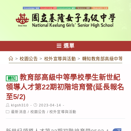
跳
轉
至
主
要
內
選單
容
>
校園公告
>
校外宣導與活動
>
轉知教育部高級中等學校
教育部高級中等學校學生新世紀
轉知
領導人才第22期初階培育營(延長報名
至5/2)
Post
Post
klgsh310
2023-04-14
author:
published:
Post
最新消息
/
校園公告
/
校外宣導與活動
category: