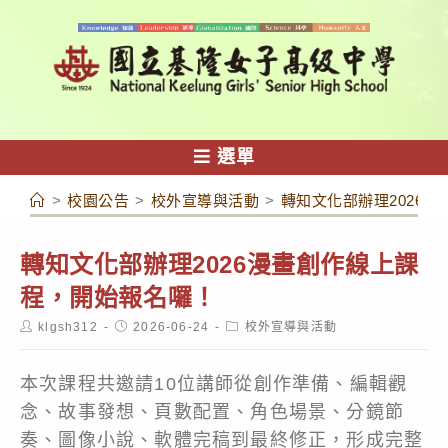
跳
轉
至
主
要
內
選單
容
>
校園公告
>
校外宣導與活動
>
轉知文化部辦理2026
轉知文化部辦理2026漫畫創作線上課
程，開始報名囉！
Post
Post
Post
klgsh312
2026-06-24
校外宣導與活動
author:
published:
category:
本次課程共邀請10位講師從創作準備、編輯觀
念、故事發想、頁數配置、角色場景、分鏡節
奏、圖像小說、軟體完稿到最終修正，形成完整