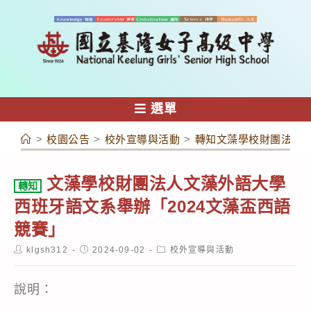
跳
轉
至
主
要
內
選單
容
>
校園公告
>
校外宣導與活動
>
轉知文藻學校財團法人文
文藻學校財團法人文藻外語大學
轉知
西班牙語文系舉辦「2024文藻盃西語
競賽」
Post
Post
Post
klgsh312
2024-09-02
校外宣導與活動
author:
published:
category:
說明：