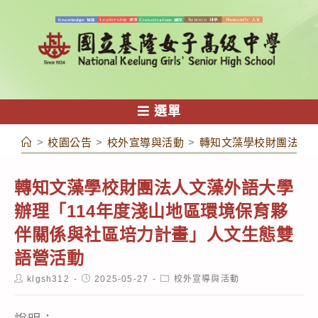
跳
轉
至
主
要
內
選單
容
>
校園公告
>
校外宣導與活動
>
轉知文藻學校財團法人文
轉知文藻學校財團法人文藻外語大學
辦理「114年度淺山地區環境保育夥
伴關係與社區培力計畫」人文生態雙
語營活動
Post
Post
Post
klgsh312
2025-05-27
校外宣導與活動
author:
published:
category: