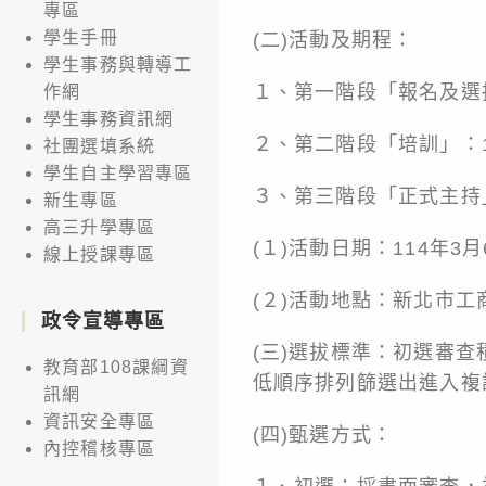
專區
學生手冊
(二)活動及期程：
學生事務與轉導工
１、第一階段「報名及選拔
作網
學生事務資訊網
２、第二階段「培訓」：1
社團選填系統
學生自主學習專區
３、第三階段「正式主持
新生專區
高三升學專區
(１)活動日期：114年
線上授課專區
(２)活動地點：新北市工
政令宣導專區
(三)選拔標準：初選審
教育部108課綱資
低順序排列篩選出進入複試
訊網
資訊安全專區
(四)甄選方式：
內控稽核專區