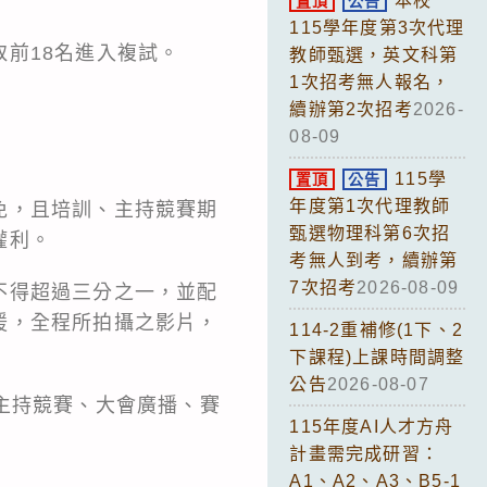
本校
置頂
公告
115學年度第3次代理
前18名進入複試。
教師甄選，英文科第
1次招考無人報名，
續辦第2次招考
2026-
08-09
115學
置頂
公告
年度第1次代理教師
免，且培訓、主持競賽期
甄選物理科第6次招
權利。
考無人到考，續辦第
7次招考
2026-08-09
不得超過三分之一，並配
援，全程所拍攝之影片，
114-2重補修(1下、2
下課程)上課時間調整
公告
2026-08-07
主持競賽、大會廣播、賽
115年度AI人才方舟
計畫需完成研習：
A1、A2、A3、B5-1