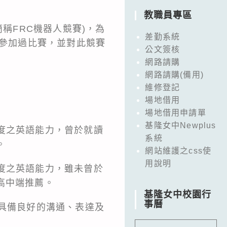
教職員專區
以下簡稱FRC機器人競賽)，為
差勤系統
且參加過比賽，並對此競賽
公文簽核
網路請購
網路請購(備用)
維修登記
場地借用
場地借用申請單
基隆女中Newplus
度之英語能力，曾於就讀
系統
。
網站維護之css使
用說明
度之英語能力，雖未曾於
高中端推薦。
基隆女中校園行
事曆
並具備良好的溝通、表達及