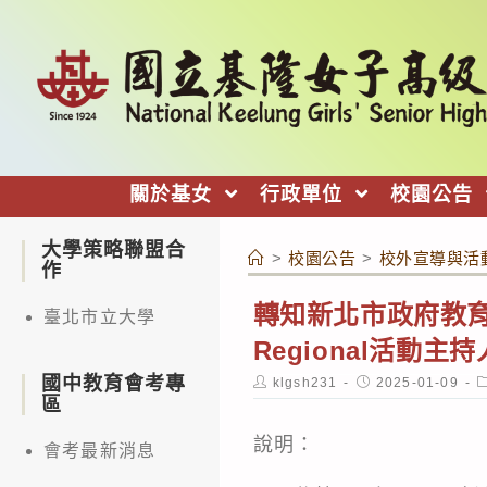
跳
轉
至
主
要
內
關於基女
行政單位
校園公告
容
大學策略聯盟合
>
校園公告
>
校外宣導與活
作
轉知新北市政府教育局辦
臺北市立大學
Regional活
國中教育會考專
Post
Post
P
klgsh231
2025-01-09
author:
published:
c
區
說明：
會考最新消息