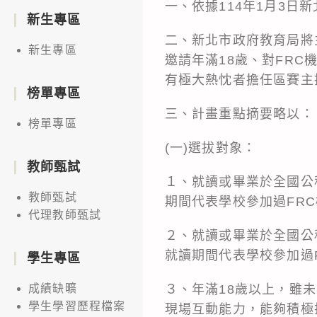
一、依據114年1月3日新
新生專區
二、新北市政府教育局將主辦F
新生專區
邀請年滿18歲、對FR
有極大熱忱者擔任區賽主
榜單專區
三、計畫重點摘要略以：
榜單專區
(一)選拔對象：
教師甄試
１、就讀或畢業於全國公
教師甄試
期間代表學校參加過FR
代理教師甄試
２、就讀或畢業於全國公
就讀期間代表學校參加過
學生專區
３、年滿18歲以上，雖
成績缺曠
學生學習歷程檔案
現場互動能力，能夠積極