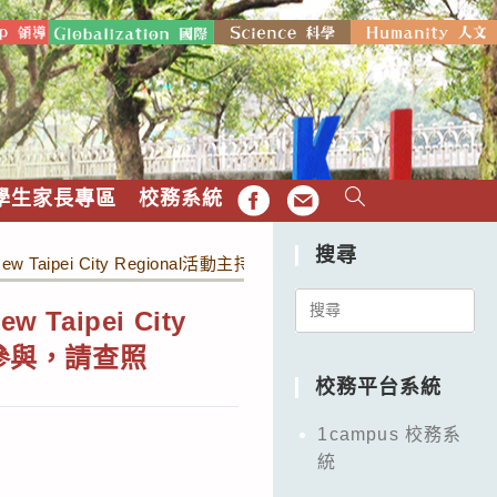
學生家長專區
校務系統
FB
EMAIL
搜尋
Taipei City Regional活動主持人選拔暨培訓實施計畫」
Search
ipei City
for:
參與，請查照
校務平台系統
1campus 校務系
統