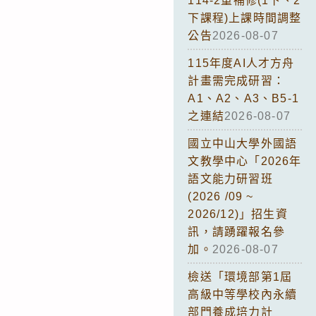
114-2重補修(1下、2
下課程)上課時間調整
公告
2026-08-07
115年度AI人才方舟
計畫需完成研習：
A1、A2、A3、B5-1
之連結
2026-08-07
國立中山大學外國語
文教學中心「2026年
語文能力研習班
(2026 /09 ~
2026/12)」招生資
訊，請踴躍報名參
加。
2026-08-07
檢送「環境部第1屆
高級中等學校內永續
部門養成培力計