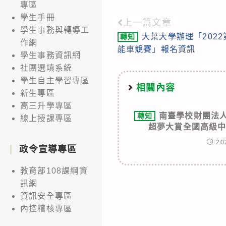
專區
學生手冊
上一篇文章
Read
學生事務與轉導工
大葉大學辦理「202
轉知
more
作網
能車競賽」報名資訊
學生事務資訊網
articles
社團選填系統
學生自主學習專區
相關內容
新生專區
高三升學專區
南臺學校財團法人
轉知
線上授課專區
超夢大賞全國高級
20
政令宣導專區
教育部108課綱資
訊網
資訊安全專區
內控稽核專區