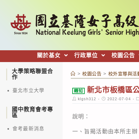
跳
轉
至
主
要
內
關於基女
行政單位
校園公告
容
大學策略聯盟合
>
校園公告
>
校外宣導與活
作
新北市板橋區公
臺北市立大學
轉知
Post
Post
P
klgsh312
2022-07-04
author:
published:
c
國中教育會考專
區
說明：
會考最新消息
一、旨揭活動由本所主辦