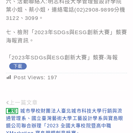
六、活動聯絡人:明志科技大學管理暨設計學院
葉小姐、蔡小姐，連絡電話(02)2908-9899分機
3122、3099。
七、檢附「2023年SDGs與ESG創新大賽」競賽
海報資訊。
「2023年SDGs與ESG創新大賽」競賽-海報
下載
Post Views:
197
上一篇文章
Read
城市學校財團法人臺北城市科技大學行銷與流
轉知
more
通管理系、國立臺灣藝術大學工藝設計學系與寶島眼
articles
鏡公司聯合辦理「2023 全國大專校院暨高中職