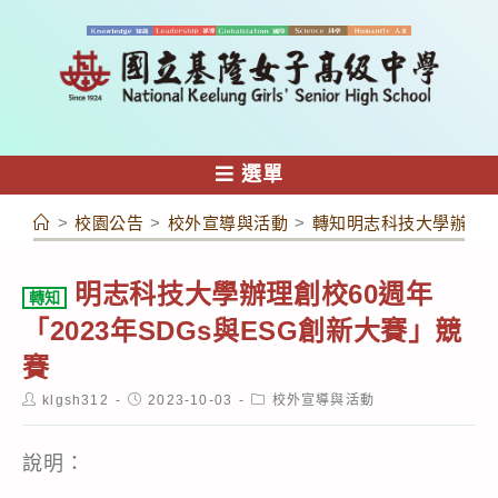
跳
轉
至
主
要
內
選單
容
>
校園公告
>
校外宣導與活動
>
轉知明志科技大學辦理創校
明志科技大學辦理創校60週年
轉知
「2023年SDGs與ESG創新大賽」競
賽
Post
Post
Post
klgsh312
2023-10-03
校外宣導與活動
author:
published:
category:
說明：