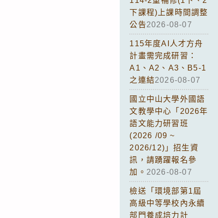
114-2重補修(1下、2
下課程)上課時間調整
公告
2026-08-07
115年度AI人才方舟
計畫需完成研習：
A1、A2、A3、B5-1
之連結
2026-08-07
國立中山大學外國語
文教學中心「2026年
語文能力研習班
(2026 /09 ~
2026/12)」招生資
訊，請踴躍報名參
加。
2026-08-07
檢送「環境部第1屆
高級中等學校內永續
部門養成培力計