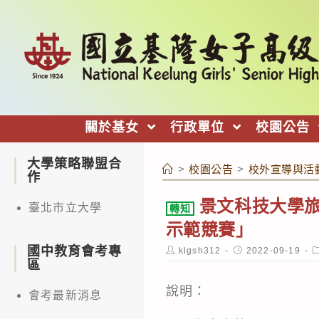
跳
轉
至
主
要
內
關於基女
行政單位
校園公告
容
大學策略聯盟合
>
校園公告
>
校外宣導與活
作
景文科技大學旅
臺北市立大學
轉知
示範競賽」
國中教育會考專
Post
Post
P
klgsh312
2022-09-19
author:
published:
c
區
說明：
會考最新消息