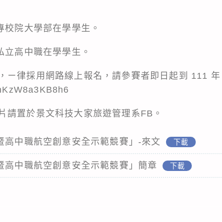
大專校院大學部在學學生。
公私立高中職在學學生。
律採用網路線上報名，請參賽者即日起到 111 年 10
cvnKzW8a3KB8h6
片請置於景文科技大家旅遊管理系FB。
專暨高中職航空創意安全示範競賽」-來文
下載
專暨高中職航空創意安全示範競賽」簡章
下載