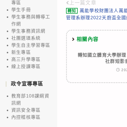
上一篇文章
專區
Read
學生手冊
萬能學校財團法人萬
轉知
more
學生事務與轉導工
管理系辦理2022天廚盃全
articles
作網
學生事務資訊網
社團選填系統
相關內容
學生自主學習專區
新生專區
轉知國立體育大學辦理
高三升學專區
社群短影
線上授課專區
20
政令宣導專區
教育部108課綱資
訊網
資訊安全專區
內控稽核專區