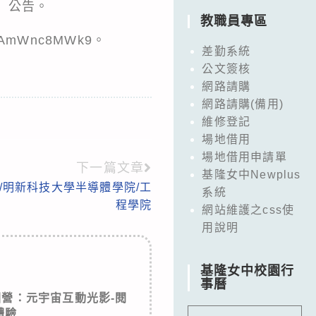
）公告。
教職員專區
AmWnc8MWk9。
差勤系統
公文簽核
網路請購
網路請購(備用)
維修登記
場地借用
場地借用申請單
下一篇文章
基隆女中Newplus
營/明新科技大學半導體學院/工
系統
程學院
網站維護之css使
用說明
基隆女中校園行
事曆
圖營：元宇宙互動光影-閱
體驗