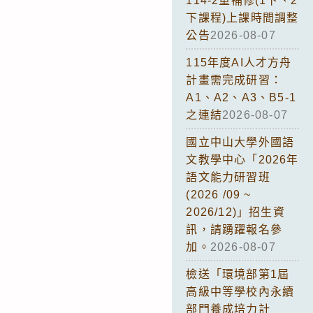
114-2重補修(1下、2
下課程)上課時間調整
公告
2026-08-07
115年度AI人才方舟
計畫需完成研習：
A1、A2、A3、B5-1
之連結
2026-08-07
國立中山大學外國語
文教學中心「2026年
語文能力研習班
(2026 /09 ~
2026/12)」招生資
訊，請踴躍報名參
加。
2026-08-07
檢送「環境部第1屆
高級中等學校內永續
部門養成培力計