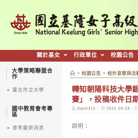
跳
轉
至
主
要
內
關於基女
行政單位
校園公告
容
大學策略聯盟合
>
校園公告
>
校外宣導與活
作
轉知朝陽科技大學銀
臺北市立大學
賽」，投稿收件日期
國中教育會考專
Post
Post
P
klgsh312
2025-04-28
author:
published:
c
區
說明：
會考最新消息