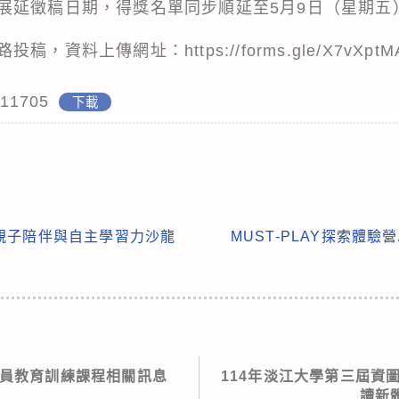
展延徵稿日期，得獎名單同步順延至5月9日（星期五
資料上傳網址：https://forms.gle/X7vXptM
11705
下載
親子陪伴與自主學習力沙龍
MUST-PLAY探索體驗
術員教育訓練課程相關訊息
114年淡江大學第三屆資
讀新