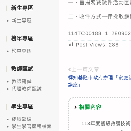
一、旨揭競賽徵件活動因
新生專區
二、收件方式一律採取網路投稿，
新生專區
114TC00188_1_280902
榜單專區
Post Views:
288
榜單專區
教師甄試
上一篇文章
Read
轉知基隆市政府辦理「家庭
more
教師甄試
講座」
代理教師甄試
articles
學生專區
相關內容
成績缺曠
113年度初級救護技
學生學習歷程檔案