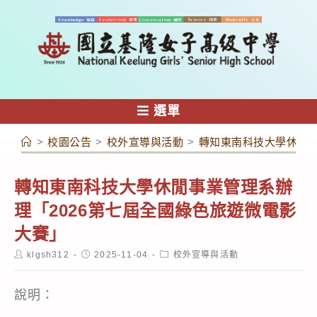
跳
轉
至
主
要
內
選單
容
>
校園公告
>
校外宣導與活動
>
轉知東南科技大學休閒事
轉知東南科技大學休閒事業管理系辦
理「2026第七屆全國綠色旅遊微電影
大賽」
Post
Post
Post
klgsh312
2025-11-04
校外宣導與活動
author:
published:
category:
說明：