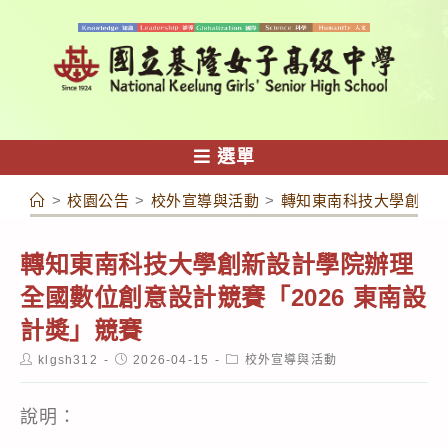
跳
轉
至
主
要
內
選單
容
>
校園公告
>
校外宣導與活動
>
轉知東南科技大學創新設
轉知東南科技大學創新設計學院辦理
全國數位創意設計競賽「2026 東南設
計奬」競賽
Post
Post
Post
klgsh312
2026-04-15
校外宣導與活動
author:
published:
category:
說明：