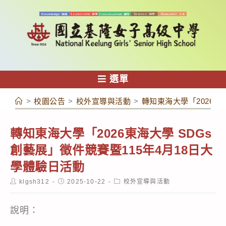
跳
轉
至
主
要
內
選單
容
>
校園公告
>
校外宣導與活動
>
轉知東海大學「2026東
轉知東海大學「2026東海大學 SDGs
創藝展」徵件競賽暨115年4月18日大
學體驗日活動
Post
Post
Post
klgsh312
2025-10-22
校外宣導與活動
author:
published:
category:
說明：