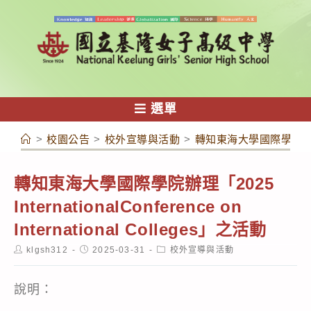
跳
轉
至
主
要
內
選單
容
>
校園公告
>
校外宣導與活動
>
轉知東海大學國際學院辦理「2025 
轉知東海大學國際學院辦理「2025
InternationalConference on
International Colleges」之活動
Post
Post
Post
klgsh312
2025-03-31
校外宣導與活動
author:
published:
category:
說明：