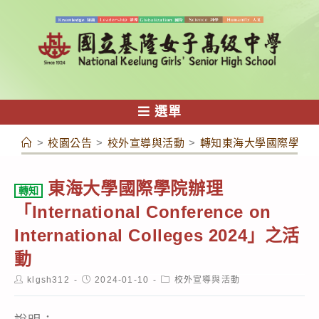
跳
轉
至
主
要
內
選單
容
>
校園公告
>
校外宣導與活動
>
轉知東海大學國際學院辦理「Inter
東海大學國際學院辦理
轉知
「International Conference on
International Colleges 2024」之活
動
Post
Post
Post
klgsh312
2024-01-10
校外宣導與活動
author:
published:
category: