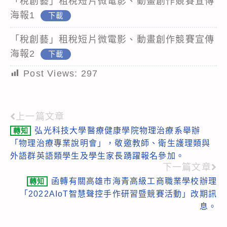
「稅創藝」租稅短片微電影、動畫創作競賽宣傳
海報1
下載
「稅創藝」租稅短片微電影、動畫創作競賽宣傳
海報2
下載
Post Views:
297
上一篇文章
Read
弘光科技大學醫療健康學院物理治療系舉辦
轉知
more
「物理治療專業說明會」，敬邀教師、衛生護理類與
articles
外語群英語類學生及學生家長踴躍報名參加。
下一篇文章
函轉有關高雄市海青高級工商職業學校辦理
轉知
「2022AIoT智慧聲控手作研習暨競賽活動」改期訊
息。