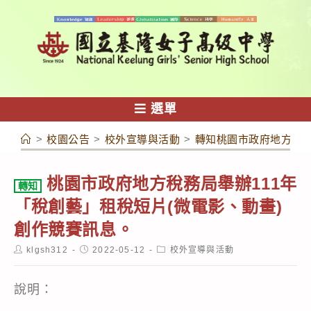
跳
轉
至
主
要
內
選單
容
>
校園公告
>
校外宣導與活動
>
轉知桃園市政府地方稅務
桃園市政府地方稅務局舉辦111年
轉知
「稅創藝」租稅短片(微電影、動畫)
創作競賽訊息。
Post
Post
Post
klgsh312
2022-05-12
校外宣導與活動
author:
published:
category:
說明：