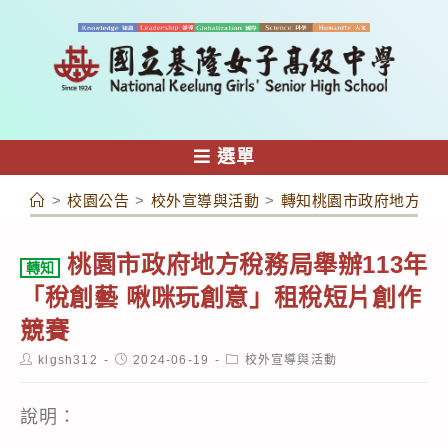
跳
轉
至
主
要
內
選單
容
>
校園公告
>
校外宣導與活動
>
轉知桃園市政府地方稅務
桃園市政府地方稅務局舉辦113年
轉知
「稅創藝 啾咪玩創意」租稅短片創作
競賽
Post
Post
Post
klgsh312
2024-06-19
校外宣導與活動
author:
published:
category:
說明：