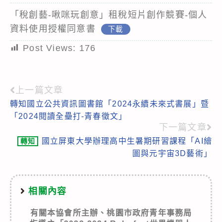
「稅創藝-啾咪玩創意」租稅短片創作競賽-個人
資料使用授權同意書
下載
Post Views:
176
上一篇文章
Read
轉知國立公共資訊圖書館「2024永續未來式書展」暨
more
「2024閱讀全壘打-青春徵文」
articles
下一篇文章
國立屏東大學辦理高中生暑期研習課程「AI繪
轉知
圖與元宇宙3D藝術」
相關內容
有關本協會所主辦、桃園市政府青年事務局