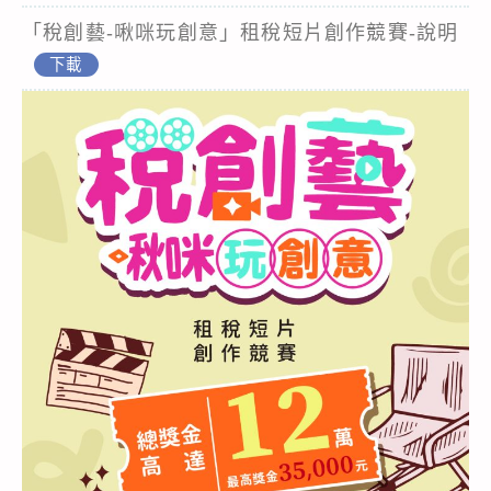
「稅創藝-啾咪玩創意」租稅短片創作競賽-說明
下載