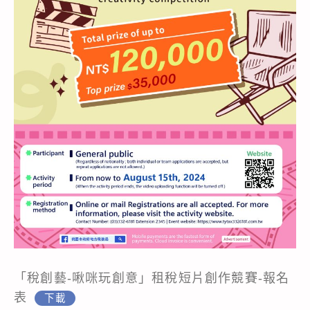
「稅創藝-啾咪玩創意」租稅短片創作競賽-報名
表
下載