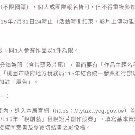
眾（不限國籍），個人或團隊報名皆可，但不得重複參
115年7月31日24時止（活動時間結束，影片上傳功
限，同1人參賽作品以1件為限。
3分鐘為限（含片頭及片尾），畫面要有「作品主題名
入「桃園市政府地方稅務局115年結合統一發票推行
加註「廣告」。
一：
，進入本局官網（https：//tytax.tycg.gov.t
室/115年「稅創藝」租稅短片創作競賽」，填寫基本
授權同意書及參賽切結書之影像檔。