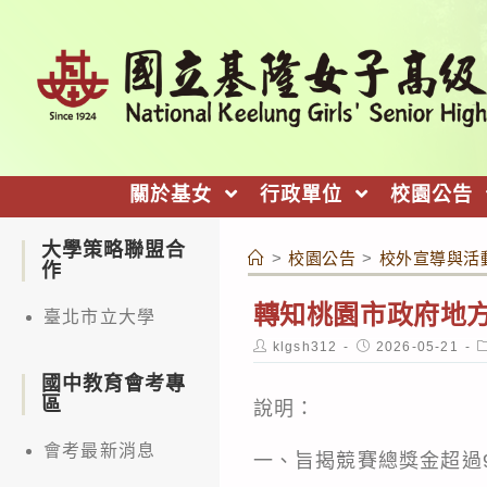
跳
轉
至
主
要
內
關於基女
行政單位
校園公告
容
大學策略聯盟合
>
校園公告
>
校外宣導與活
作
轉知桃園市政府地方
臺北市立大學
Post
Post
P
klgsh312
2026-05-21
author:
published:
c
國中教育會考專
區
說明：
會考最新消息
一、旨揭競賽總獎金超過9