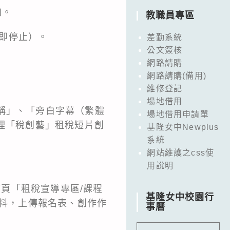
加。
教職員專區
能即停止）。
差勤系統
公文簽核
網路請購
網路請購(備用)
維修登記
場地借用
稱」、「旁白字幕（繁體
場地借用申請單
辦理「稅創藝」租稅短片創
基隆女中Newplus
系統
網站維護之css使
用說明
w）首頁「租稅宣導專區/課程
基隆女中校園行
資料，上傳報名表、創作作
事曆