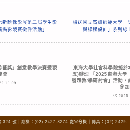
化新映像影展第二屆學生影
檢送國立高雄師範大學「
屆攝影競賽徵件活動」
與課程設計」系列線
游藝獎」創意教學決賽暨觀
東海大學社會科學院擬於本(
摩會
五)辦理 「2025東海大
議題教/學研討會」活動，
22-11-09
參加
2025-
4 號｜總機：(02) 2427-8274 處室分機｜傳真：(02) 2429-