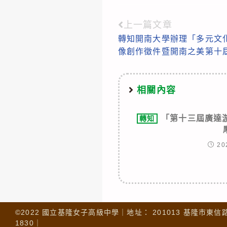
上一篇文章
Read
轉知開南大學辦理「多元文
more
像創作徵件暨開南之美第十
articles
相關內容
「第十三屆廣達
轉知
20
©2022 國立基隆女子高級中學｜地址： 201013 基隆市東信路 32
1830｜