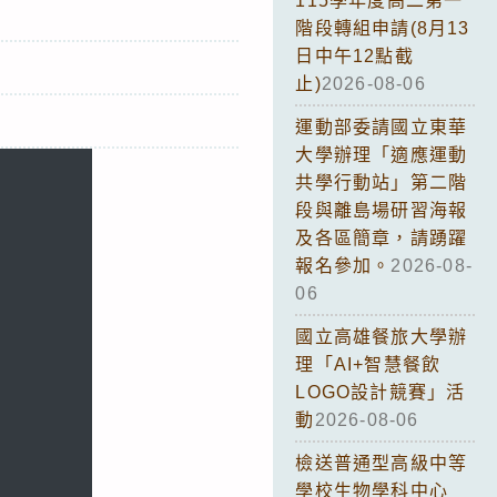
115學年度高二第一
階段轉組申請(8月13
日中午12點截
止)
2026-08-06
運動部委請國立東華
大學辦理「適應運動
共學行動站」第二階
段與離島場研習海報
及各區簡章，請踴躍
報名參加。
2026-08-
06
國立高雄餐旅大學辦
理「AI+智慧餐飲
LOGO設計競賽」活
動
2026-08-06
檢送普通型高級中等
學校生物學科中心