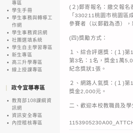
專區
(２)郵寄報名：繳交報
學生手冊
「330211桃園市桃園
學生事務與轉導工
參賽者（以郵戳為憑），
作網
學生事務資訊網
(四)獎勵方式：
社團選填系統
學生自主學習專區
１、綜合評選獎：(１)第1
新生專區
第3名：1名，獎金1萬5,
高三升學專區
紀念獎狀1張。
線上授課專區
２、網路人氣獎：(１)第1
政令宣導專區
獎金2,000元。
教育部108課綱資
二、歡迎本校教職員及學生踴
訊網
資訊安全專區
1153905230A00_ATTC
內控稽核專區