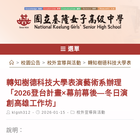
跳
轉
至
主
要
內
選單
容
>
校園公告
>
校外宣導與活動
>
轉知樹德科技大學表演藝
轉知樹德科技大學表演藝術系辦理
「2026登台計畫×幕前幕後—冬日演
創高雄工作坊」
Post
Post
Post
klgsh312
2026-01-15
校外宣導與活動
author:
published:
category:
說明：