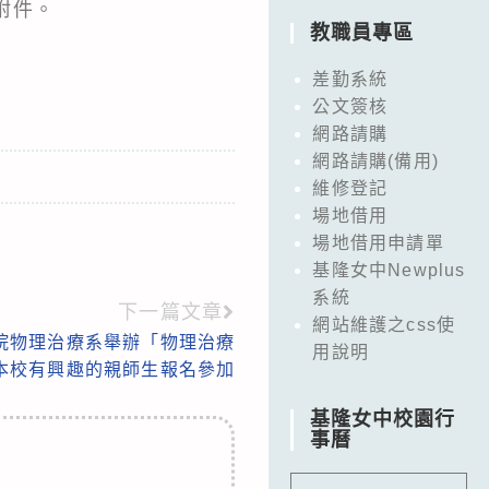
附件。
教職員專區
差勤系統
公文簽核
網路請購
網路請購(備用)
維修登記
場地借用
場地借用申請單
基隆女中Newplus
系統
下一篇文章
網站維護之css使
院物理治療系舉辦「物理治療
用說明
本校有興趣的親師生報名參加
基隆女中校園行
事曆