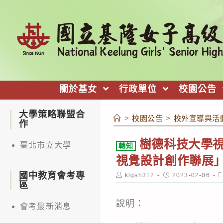
跳
轉
至
主
要
內
關於基女
行政單位
校園公告
容
大學策略聯盟合
>
校園公告
>
校外宣導與活
作
樹德科技大學視
臺北市立大學
轉知
視覺設計創作聯展
國中教育會考專
Post
Post
P
klgsh312
2023-02-06
author:
published:
c
區
說明：
會考最新消息