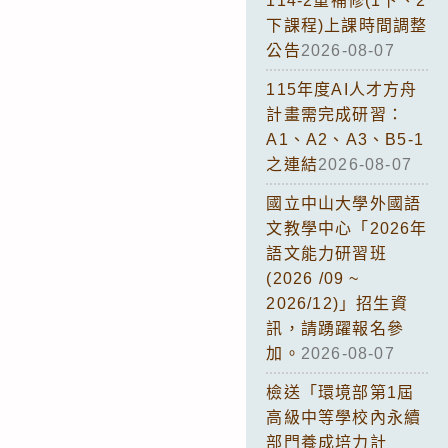
114-2重補修(1下、2
下課程)上課時間調整
公告
2026-08-07
115年度AI人才方舟
計畫需完成研習：
A1、A2、A3、B5-1
之連結
2026-08-07
國立中山大學外國語
文教學中心「2026年
語文能力研習班
(2026 /09 ~
2026/12)」招生資
訊，請踴躍報名參
加。
2026-08-07
檢送「環境部第1屆
高級中等學校內永續
部門養成培力計