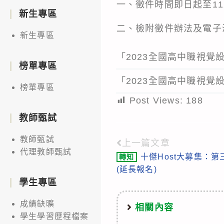
一、徵件時間即日起至11
新生專區
二、檢附徵件辦法及電子
新生專區
「2023全國高中職視覺
榜單專區
「2023全國高中職視覺
榜單專區
Post Views:
188
教師甄試
教師甄試
上一篇文章
Read
代理教師甄試
十傑Host大募集：
轉知
more
(延長報名)
articles
學生專區
成績缺曠
相關內容
學生學習歷程檔案