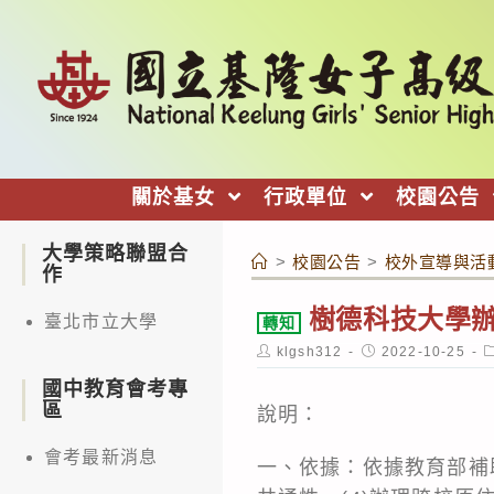
跳
轉
至
主
要
內
關於基女
行政單位
校園公告
容
大學策略聯盟合
>
校園公告
>
校外宣導與活
作
樹德科技大學
臺北市立大學
轉知
Post
Post
P
klgsh312
2022-10-25
author:
published:
c
國中教育會考專
區
說明：
會考最新消息
一、依據：依據教育部補