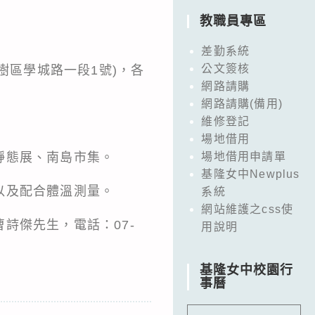
教職員專區
差勤系統
公文簽核
樹區學城路一段1號)，各
網路請購
網路請購(備用)
維修登記
場地借用
靜態展、南島市集。
場地借用申請單
基隆女中Newplus
以及配合體溫測量。
系統
網站維護之css使
詩傑先生，電話：07-
用說明
基隆女中校園行
事曆