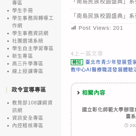
「南島民族校園盛典」系
專區
學生手冊
「南島民族校園盛典」系
學生事務與轉導工
作網
Post Views:
201
學生事務資訊網
社團選填系統
學生自主學習專區
上一篇文章
Read
新生專區
臺北市青少年發展暨
轉知
高三升學專區
more
教中心AI醫療職涯發展體驗
線上授課專區
articles
政令宣導專區
相關內容
教育部108課綱資
國立彰化師範大學辦理
訊網
畫
資訊安全專區
內控稽核專區
20