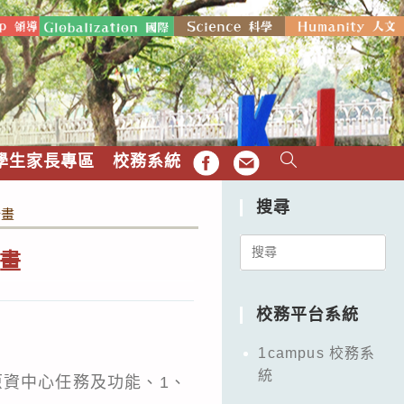
學生家長專區
校務系統
FB
EMAIL
搜尋
計畫
Search
畫
for:
校務平台系統
1campus 校務系
統
原資中心任務及功能、1、