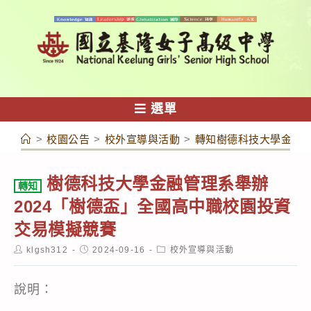
跳
轉
至
主
要
內
選單
容
>
校園公告
>
校外宣導與活動
>
轉知樹德科技大學金融管
樹德科技大學金融管理系舉辦
轉知
2024「樹德盃」全國高中職校園投資
交易模擬競賽
Post
Post
Post
klgsh312
2024-09-16
校外宣導與活動
author:
published:
category:
說明：