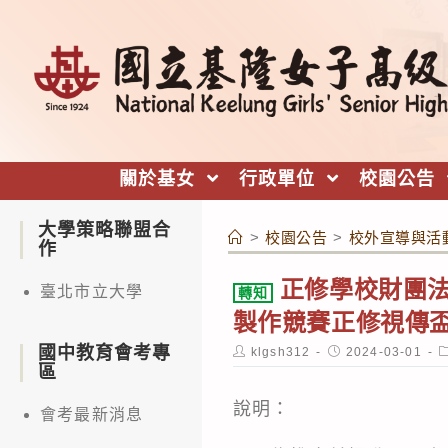
跳
轉
至
主
要
內
關於基女
行政單位
校園公告
容
大學策略聯盟合
>
校園公告
>
校外宣導與活
作
正修學校財團法
臺北市立大學
轉知
製作競賽正修視傳
國中教育會考專
Post
Post
P
klgsh312
2024-03-01
author:
published:
c
區
說明：
會考最新消息