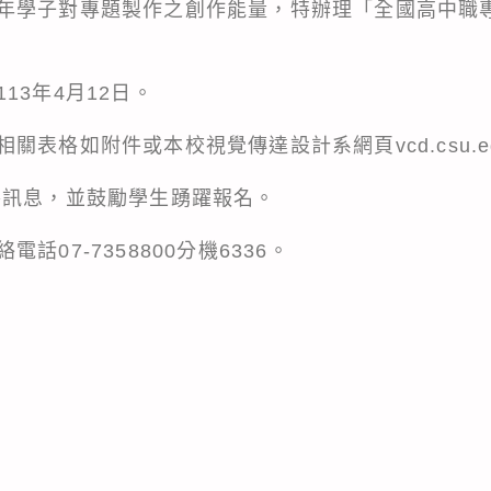
年學子對專題製作之創作能量，特辦理「全國高中職
13年4月12日。
表格如附件或本校視覺傳達設計系網頁vcd.csu.ed
賽訊息，並鼓勵學生踴躍報名。
話07-7358800分機6336。