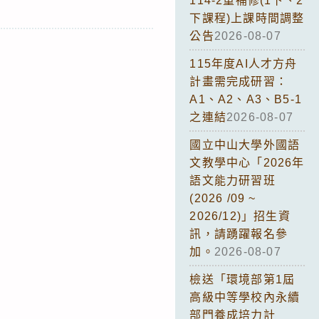
114-2重補修(1下、2
下課程)上課時間調整
公告
2026-08-07
115年度AI人才方舟
計畫需完成研習：
A1、A2、A3、B5-1
之連結
2026-08-07
國立中山大學外國語
文教學中心「2026年
語文能力研習班
(2026 /09 ~
2026/12)」招生資
訊，請踴躍報名參
加。
2026-08-07
檢送「環境部第1屆
高級中等學校內永續
部門養成培力計