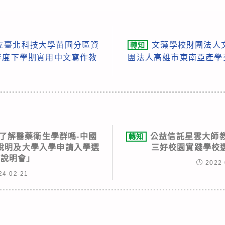
立臺北科技大學苗圃分區資
文藻學校財團法人
轉知
年度下學期實用中文寫作教
團法人高雄市東南亞產學
了解醫藥衛生學群嗎-中國
公益信託星雲大師
轉知
說明及大學入學申請入學選
三好校園實踐學校
願說明會」
2022-
24-02-21