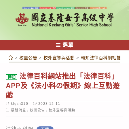
跳
轉
至
主
要
內
選單
容
>
校園公告
>
校外宣導與活動
>
轉知法律百科網站推出「
法律百科網站推出「法律百科」
轉知
APP及《法小科の假期》線上互動遊
戲
Post
Post
klgsh310
2023-12-11
author:
published:
Post
最新消息
/
校園公告
/
校外宣導與活動
category: