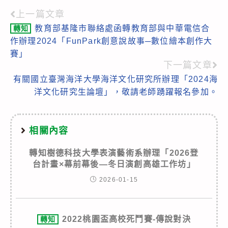
上一篇文章
Read
教育部基隆市聯絡處函轉教育部與中華電信合
轉知
more
作辦理2024「FunPark創意說故事─數位繪本創作大
articles
賽」
下一篇文章
有關國立臺灣海洋大學海洋文化研究所辦理「2024海
洋文化研究生論壇」，敬請老師踴躍報名參加。
相關內容
轉知樹德科技大學表演藝術系辦理「2026登
台計畫×幕前幕後—冬日演創高雄工作坊」
2026-01-15
2022桃園盃高校死鬥賽-傳說對決
轉知