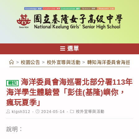
跳
轉
至
主
要
內
選單
容
>
校園公告
>
校外宣導與活動
>
轉知海洋委員會海巡署北
海洋委員會海巡署北部分署113年
轉知
海洋學生體驗營「彭佳(基隆)嶼你，
瘋玩夏季」
Post
Post
Post
klgsh312
2024-05-14
校外宣導與活動
author:
published:
category:
說明：