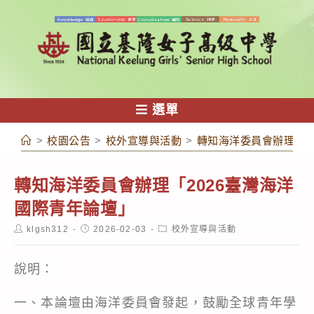
跳
轉
至
主
要
內
選單
容
>
校園公告
>
校外宣導與活動
>
轉知海洋委員會辦理「2
轉知海洋委員會辦理「2026臺灣海洋
國際青年論壇」
Post
Post
Post
klgsh312
2026-02-03
校外宣導與活動
author:
published:
category:
說明：
一、本論壇由海洋委員會發起，鼓勵全球青年學