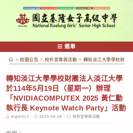
跳
轉
至
主
要
內
選單
容
>
校園公告
>
校外宣導與活動
>
轉知淡江大學學校財團法人淡江
轉知淡江大學學校財團法人淡江大學
於114年5月19日（星期一）辦理
「NVIDIACOMPUTEX 2025 黃仁勳
執行長 Keynote Watch Party」活動
Post
Post
Post
klgsh312
2025-04-28
校外宣導與活動
author:
published:
category: