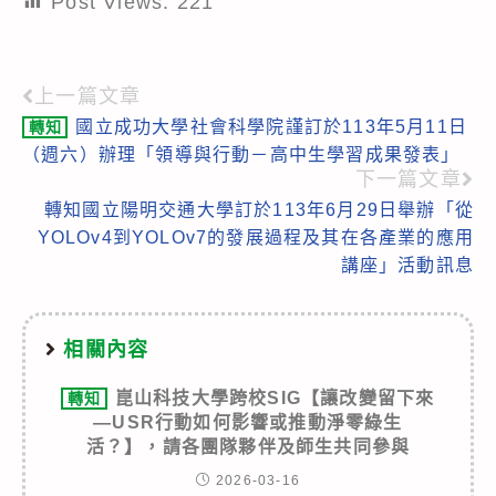
Post Views:
221
上一篇文章
Read
國立成功大學社會科學院謹訂於113年5月11日
轉知
more
（週六）辦理「領導與行動－高中生學習成果發表」
articles
下一篇文章
轉知國立陽明交通大學訂於113年6月29日舉辦「從
YOLOv4到YOLOv7的發展過程及其在各產業的應用
講座」活動訊息
相關內容
崑山科技大學跨校SIG【讓改變留下來
轉知
—USR行動如何影響或推動淨零綠生
活？】，請各團隊夥伴及師生共同參與
2026-03-16