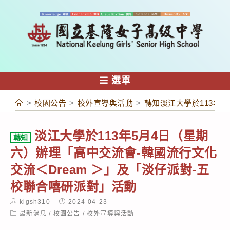
跳
轉
至
主
要
內
選單
容
>
校園公告
>
校外宣導與活動
>
轉知淡江大學於113年
淡江大學於113年5月4日（星期
轉知
六）辦理「高中交流會-韓國流行文化
交流＜Dream ＞」及「淡仔派對-五
校聯合嘻研派對」活動
Post
Post
klgsh310
2024-04-23
author:
published:
Post
最新消息
/
校園公告
/
校外宣導與活動
category: