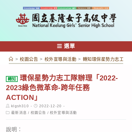
跳
轉
至
主
要
內
選單
容
>
校園公告
>
校外宣導與活動
>
轉知環保星勢力志工隊辦理「
環保星勢力志工隊辦理「2022-
轉知
2023綠色微革命-跨年任務
ACTION」
Post
Post
klgsh310
2022-12-20
author:
published:
Post
最新消息
/
校園公告
/
校外宣導與活動
category:
說明：