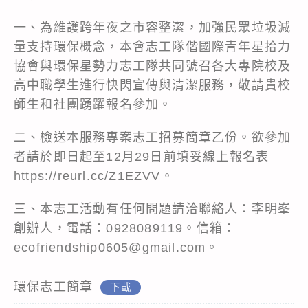
一、為維護跨年夜之市容整潔，加強民眾垃圾減
量支持環保概念，本會志工隊偕國際青年星拾力
協會與環保星勢力志工隊共同號召各大專院校及
高中職學生進行快閃宣傳與清潔服務，敬請貴校
師生和社團踴躍報名參加。
二、檢送本服務專案志工招募簡章乙份。欲參加
者請於即日起至12月29日前填妥線上報名表
https://reurl.cc/Z1EZVV。
三、本志工活動有任何問題請洽聯絡人：李明峯
創辦人，電話：0928089119。信箱：
ecofriendship0605@gmail.com。
環保志工簡章
下載