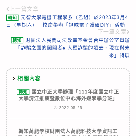
上一篇文章
Read
元智大學電機工程學系（乙組）於2023年3月4
轉知
more
日（星期六） 校慶舉辦「趣味電子體驗DIY」活動
articles
下一篇文章
財團法人民間司法改革基金會台中辦公室舉辦
轉知
「詐騙之國的闖關者♠ 人頭詐騙的過去、現在與未
來」特展
相關內容
國立中正大學辦理「111年度國立中正
轉知
大學清江推廣暨數位中心海外遊學學分班」
2022-05-25
轉知萬能學校財團法人萬能科技大學資訊工