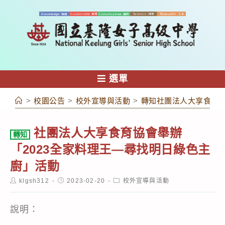
跳
轉
至
主
要
內
選單
容
>
校園公告
>
校外宣導與活動
>
轉知社團法人大享食育協
社團法人大享食育協會舉辦
轉知
「2023全家料理王—尋找明日綠色主
廚」活動
Post
Post
Post
klgsh312
2023-02-20
校外宣導與活動
author:
published:
category:
說明：