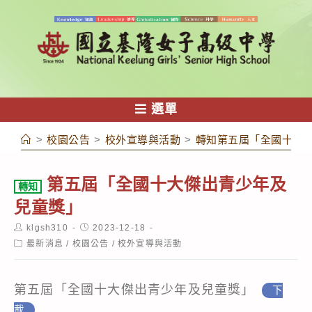
跳
轉
至
主
要
內
選單
容
>
校園公告
>
校外宣導與活動
>
轉知第五屆「全國十大
第五屆「全國十大傑出青少年及
轉知
兒童獎」
Post
Post
klgsh310
2023-12-18
author:
published:
Post
最新消息
/
校園公告
/
校外宣導與活動
category:
第五屆「全國十大傑出青少年及兒童獎」
下
載