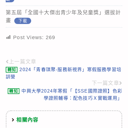
第五屆「全國十大傑出青少年及兒童獎」選拔計
畫
下載
Post Views:
269
上一篇文章
Read
2024「青春琪聚-服務新視界」寒假服務學習培
轉知
more
訓營
articles
下一篇文章
中興大學2024年寒假「【SSE國際證照】色彩
轉知
學證照輔導：配色技巧Ｘ實戰運用」
相關內容