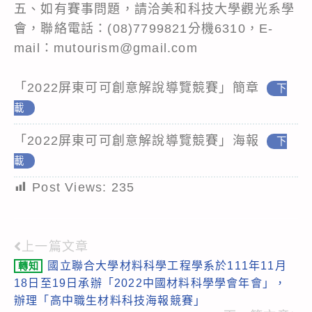
五、如有賽事問題，請洽美和科技大學觀光系學
會，聯絡電話：(08)7799821分機6310，E-
mail：mutourism@gmail.com
「2022屏東可可創意解說導覽競賽」簡章
下
載
「2022屏東可可創意解說導覽競賽」海報
下
載
Post Views:
235
上一篇文章
Read
國立聯合大學材料科學工程學系於111年11月
轉知
more
18日至19日承辦「2022中國材料科學學會年會」，
articles
辦理「高中職生材料科技海報競賽」