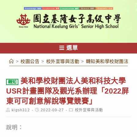
跳
轉
至
主
要
內
選單
容
>
校園公告
>
校外宣導與活動
>
轉知美和學校財團法人美
美和學校財團法人美和科技大學
轉知
USR計畫團隊及觀光系辦理「2022屏
東可可創意解說導覽競賽」
Post
Post
Post
klgsh312
2022-09-27
校外宣導與活動
author:
published:
category:
說明：