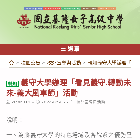
跳
轉
至
主
要
內
選單
容
>
校園公告
>
校外宣導與活動
>
轉知義守大學辦理「看見
義守大學辦理「看見義守.轉動未
轉知
來-義大風車節」活動
Post
Post
Post
klgsh312
2024-02-06
校外宣導與活動
author:
published:
category:
說明：
一、為將義守大學的特色場域及各院系之優勢呈