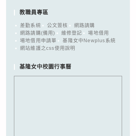
教職員專區
差勤系統
公文簽核
網路請購
網路請購(備用)
維修登記
場地借用
場地借用申請單
基隆女中Newplus系統
網站維護之css使用說明
基隆女中校園行事曆