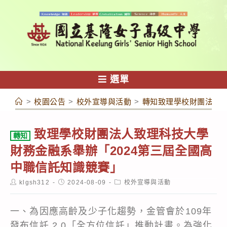
跳
轉
至
主
要
內
選單
容
>
校園公告
>
校外宣導與活動
>
轉知致理學校財團法人致
致理學校財團法人致理科技大學
轉知
財務金融系舉辦「2024第三屆全國高
中職信託知識競賽」
Post
Post
Post
klgsh312
2024-08-09
校外宣導與活動
author:
published:
category:
一、為因應高齡及少子化趨勢，金管會於109年
發布信託 2.0「全方位信託」推動計畫。為強化