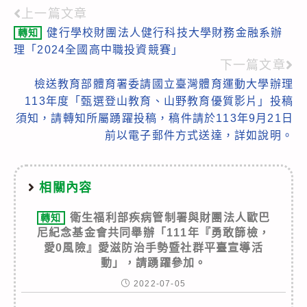
上一篇文章
Read
健行學校財團法人健行科技大學財務金融系辦
轉知
more
理「2024全國高中職投資競賽」
articles
下一篇文章
檢送教育部體育署委請國立臺灣體育運動大學辦理
113年度「甄選登山教育、山野教育優質影片」投稿
須知，請轉知所屬踴躍投稿，稿件請於113年9月21日
前以電子郵件方式送達，詳如說明。
相關內容
衛生福利部疾病管制署與財團法人歐巴
轉知
尼紀念基金會共同舉辦「111年『勇敢篩檢，
愛0風險』愛滋防治手勢暨社群平臺宣導活
動」，請踴躍參加。
2022-07-05