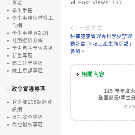
Post Views:
197
專區
學生手冊
學生事務與轉導工
作網
上一篇文章
Read
學生事務資訊網
耕莘健康管理專科學校辦理「
more
社團選填系統
動計畫-莘耘三星生態保護
articles
學生自主學習專區
參加。
新生專區
高三升學專區
線上授課專區
相關內容
政令宣導專區
115 學年
全國家長/學生
教育部108課綱資
20
訊網
資訊安全專區
內控稽核專區