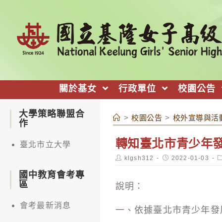
跳
轉
至
主
要
內
關於基女
行政單位
校園公告
容
大學策略聯盟合
>
校園公告
>
校外宣導與活
作
轉知臺北市青少年發展
臺北市立大學
Post
Post
P
klgsh312
2022-01-03
author:
published:
c
國中教育會考專
區
說明：
會考最新消息
一、依據臺北市青少年發展處