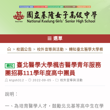
跳
轉
至
主
要
內
選單
容
>
校園公告
>
校外宣導與活動
>
轉知臺北醫學大學楓杏醫
臺北醫學大學楓杏醫學青年服務
轉知
團招募111學年度高中團員
Post
Post
Post
klgsh312
2022-09-05
校外宣導與活動
author:
published:
category:
說明：
一、為培育醫學人才，鼓勵北北基等高中生在學