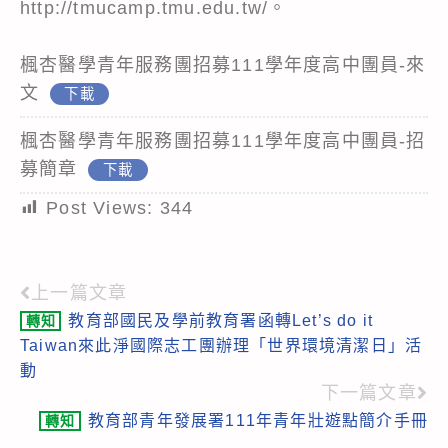
http://tmucamp.tmu.edu.tw/。
楓杏醫學青年服務團招募111學年度高中團員-來
文
下載
楓杏醫學青年服務團招募111學年度高中團員-招
募簡章
下載
Post Views:
344
上一篇文章
Read
教育部國民及學前教育署函轉Let’s do it
轉知
more
Taiwan來此淨國際志工團辦理「世界環境清潔日」活
articles
動
下一篇文章
教育部青年發展署111年青年壯遊點簡介手冊
轉知