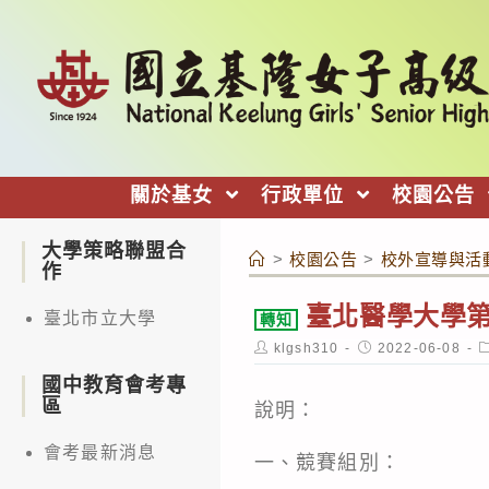
跳
轉
至
主
要
內
關於基女
行政單位
校園公告
容
大學策略聯盟合
>
校園公告
>
校外宣導與活
作
臺北醫學大學
臺北市立大學
轉知
Post
Post
P
klgsh310
2022-06-08
author:
published:
c
國中教育會考專
區
說明：
會考最新消息
一、競賽組別：