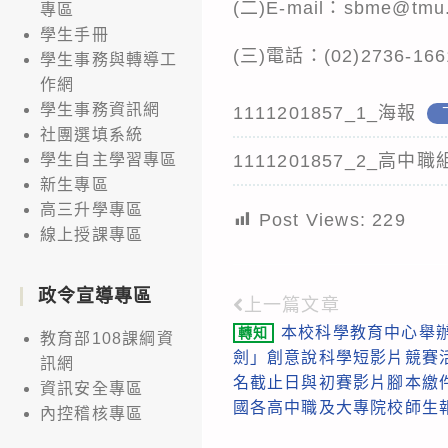
(二)E-mail：sbme@tmu.
專區
學生手冊
(三)電話：(02)2736-16
學生事務與轉導工
作網
學生事務資訊網
1111201857_1_海報
社團選填系統
1111201857_2_高中
學生自主學習專區
新生專區
高三升學專區
Post Views:
229
線上授課專區
政令宣導專區
上一篇文章
Read
本校科學教育中心舉辦
轉知
more
教育部108課綱資
劍」創意說科學短影片競賽
訊網
articles
名截止日與初賽影片腳本繳
資訊安全專區
國各高中職及大專院校師生
內控稽核專區