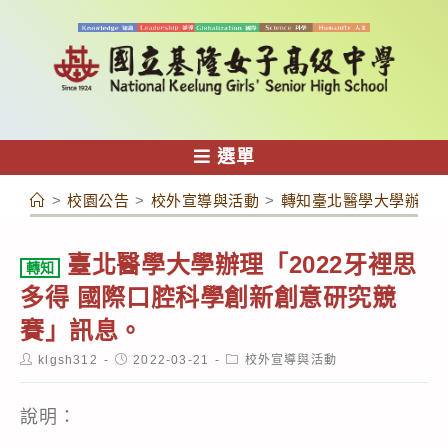
跳
轉
至
主
要
內
選單
容
>
校園公告
>
校外宣導與活動
>
轉知臺北醫學大學辦理「
臺北醫學大學辦理「2022牙裡思
轉知
多得 國際口腔科學創新創意研究競
賽」訊息。
Post
Post
Post
klgsh312
2022-03-21
校外宣導與活動
author:
published:
category:
說明：