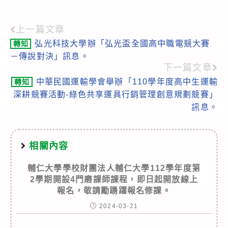
上一篇文章
Read
弘光科技大學辦「弘光盃全國高中職電競大賽
轉知
more
－傳說對決」訊息。
articles
下一篇文章
中華民國運輸學會舉辦「110學年度高中生運輸
轉知
深耕競賽活動-綠色共享運具行銷管理創意規劃競賽」
訊息。
相關內容
輔仁大學學校財團法人輔仁大學112學年度第
2學期開設4門磨課師課程，即日起開放線上
報名，敬請勵踴躍報名修課。
2024-03-21