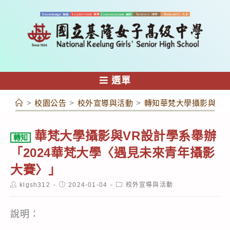
跳
轉
至
主
要
內
選單
容
>
校園公告
>
校外宣導與活動
>
轉知華梵大學攝影與VR
華梵大學攝影與VR設計學系舉辦
轉知
「2024華梵大學〈遇見未來青年攝影
大賽〉」
Post
Post
Post
klgsh312
2024-01-04
校外宣導與活動
author:
published:
category:
說明：